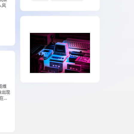
人风
能维
象出现
在
终版