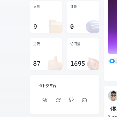
文章
评论
9
0
点赞
访问量
87
1695
💨 社交平台
《极
St