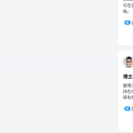
可在
格。
博主
据博
持在
得有
VR
本