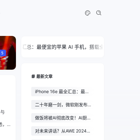
e 16e 最全汇总：最便宜的苹果 AI 手机，搭载全新自研芯片，国补
5
📘 最新文章
iPhone 16e 最全汇总：最便
宜的苹果 AI 手机，搭载全新
自研芯片，国补 3999 元可
二十年磨一剑，微软刚发布
入手
的巴掌大量子芯片碾压全球
参与
超算，马斯克转发力挺
做饭将被AI彻底改变！AI厨电
成家电行业的新风口？
悉，
克
对未来讲话？从AWE 2024上
能看到x星怎样的未来趋势