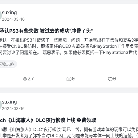
suxing
2024-03-16
承认PS3有些失败 被过去的成功"冲昏了头"
承认，在推出PS3时遭遇了一些困境，问题一开始就出在了售价和复杂的
在接受CNBC采访时，即将离任的CEO吉姆·瑞恩和PlayStation工作室负
简要讨论了问题所在。 瑞恩表示，如果他必须概括一下PlayStation3世
尼“有点被PlayStation2的成功冲昏
玩物志趣
27
0
0
suxing
2024-03-16
itch《山海旅人》DLC夜行柳渡上线 免费领取
itch版《山海旅人》DLC“夜行柳渡”现已上线，拥有游戏本体的玩家可以免
此举是开发者为了弥补当时DLC因工期问题未能与本体一同上线的遗憾，