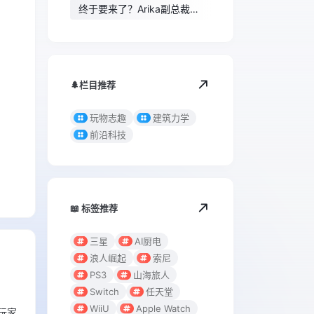
终于要来了？Arika副总裁发
帖暗示《洛克人》新作
🌲栏目推荐
玩物志趣
建筑力学
前沿科技
📖 标签推荐
三星
AI厨电
浪人崛起
索尼
PS3
山海旅人
Switch
任天堂
WiiU
Apple Watch
玩家