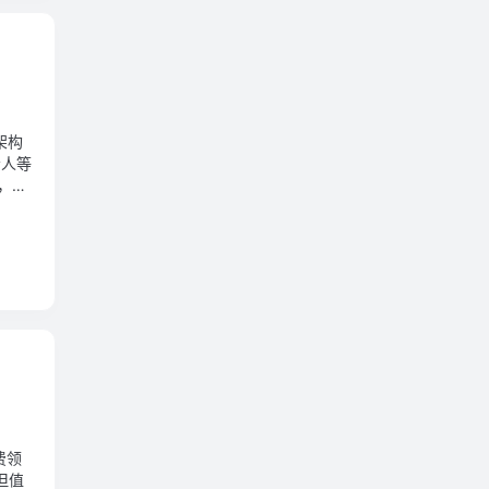
架构
责人等
代，他
费领
但值