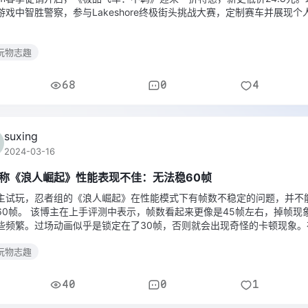
游戏中智胜警察，参与Lakeshore终极街头挑战大赛，定制赛车并展现个
玩物志趣
68
0
4
suxing
2024-03-16
称《浪人崛起》性能表现不佳：无法稳60帧
主试玩，忍者组的《浪人崛起》在性能模式下有帧数不稳定的问题，并不
60帧。 该博主在上手评测中表示，帧数看起来更像是45帧左右，掉帧现
些频繁。过场动画似乎是锁定在了30帧，否则就会出现奇怪的卡顿现象。
R模式下这些问题应该可以有所缓解。 不过，目前博主、媒体试玩的并非最
玩物志趣
40
0
1