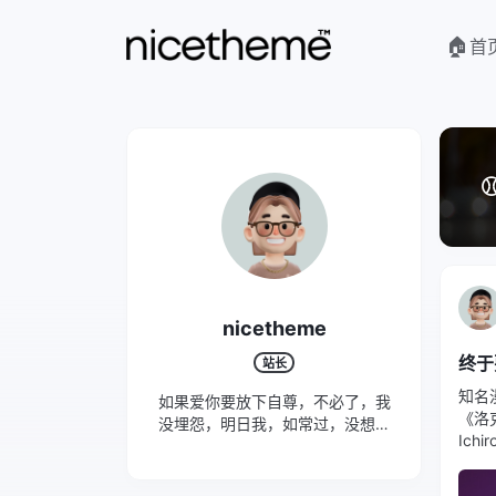
🏠
首
⚾
nicetheme
终于
站长
知名
如果爱你要放下自尊，不必了，我
《洛
没埋怨，明日我，如常过，没想起
Ic
你丁点
并附
人》