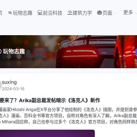
更多
👊
💻
⛱️
🎃
页
玩物志趣
前沿科技
建筑力学
页面
iPhon
️
玩物志趣
suxing
2024-03-16
要来了？Arika副总裁发帖暗示《洛克人》新作
漫画家Hitoshi Ariga在X平台分享了他绘制的《洛克人》插图，并提到曾
克人》漫画、百科全书等官方项目，自称对角色有深入了解。Arika副总裁
hiro Mihara回应称，自己也参与过多个《洛克人》官方项目，对角色同样熟
上了一张《洛克人》头盔特写图片。两人通过社交媒体展示了各自与《洛
的深厚渊源。