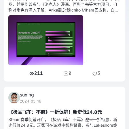
图，并提到曾参与《洛克人》漫画、百科全书等官方项目，自
称对角色有深入了解。Arika副总裁Ichiro Mihara回应称，自己
也参与过多个《洛克人》官方项目，对角色同样熟悉，并附上
了一张《洛克人》头盔特写图片。两人通过社交媒体展示了各
自与《洛克人》的深厚渊源。
211
0
5
suxing
2024-03-16
《极品飞车：不羁》一折促销！新史低24.8元
Steam春季促销开启，《极品飞车：不羁》迎来一折特惠，新
史低价24.8元。玩家可在游戏中智胜警察，参与Lakeshore终