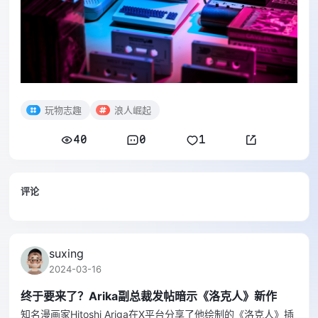
玩物志趣
浪人崛起
40
0
1
评论
suxing
2024-03-16
终于要来了？Arika副总裁发帖暗示《洛克人》新作
知名漫画家Hitoshi Ariga在X平台分享了他绘制的《洛克人》插